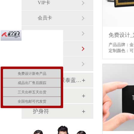
VIP卡
会员卡
贵宾卡
产品品牌：金
名片卡
定制颜色：
芯片卡
免费设计新奇产品
家居礼品及景泰蓝装饰画
成品出厂售后跟踪
三天出样五天出货
金属礼品
全国包邮可代发货
护身符