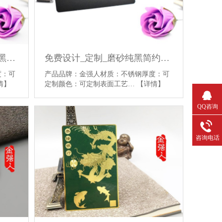
免费设计_定制_镂空磨砂纯黑简约创意金属卡样版
免费设计_定制_磨砂纯黑简约创意金属卡样版
度：可
产品品牌：金强人材质：不锈钢厚度：可
情】
定制颜色：可定制表面工艺…
【详情】
QQ咨询
咨询电话