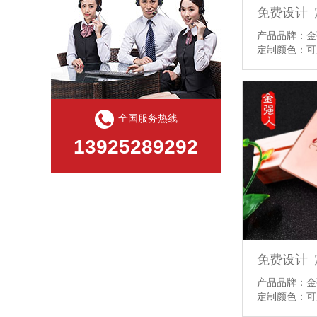
产品品牌：金
定制颜色：
全国服务热线
13925289292
产品品牌：金
定制颜色：